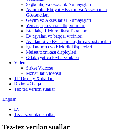
Sağlamlıq və Gözəllik Nümayişləri
Avtomobil Ehtiyat Hissələri və Aksesuarları
Göstəriciləri
Geyim və Aksesuarlar Nümayişləri
Yemək, içki və rahatlıq vitrinləri
İstehlakçı Elektronikası Ekranları
Ev əşyaları və baqqal vitrinləri
Avadanlıq və Ev Təkmilləşdirmə Göstəriciləri
İşıqlandırma və Elektrik Displeyləri
Məişət texnikası displeyləri
Ədəbiyyat və lövhə sahibləri
Videolar
Şirkət Videosu
Məhsullar Videosu
TP Display Xəbərləri
Bizimlə Əlaqə
Tez-tez verilən suallar
English
Ev
Tez-tez verilən suallar
Tez-tez verilən suallar