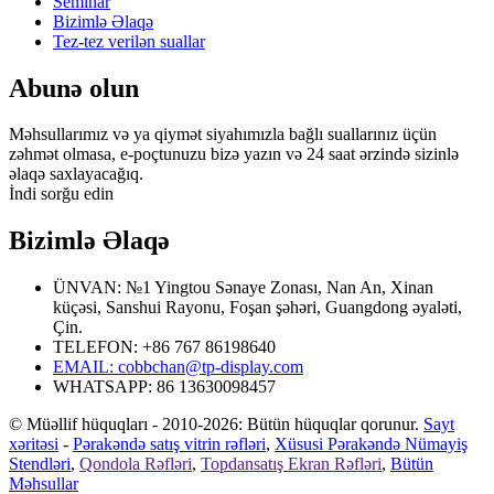
Seminar
Bizimlə Əlaqə
Tez-tez verilən suallar
Abunə olun
Məhsullarımız və ya qiymət siyahımızla bağlı suallarınız üçün
zəhmət olmasa, e-poçtunuzu bizə yazın və 24 saat ərzində sizinlə
əlaqə saxlayacağıq.
İndi sorğu edin
Bizimlə Əlaqə
ÜNVAN: №1 Yingtou Sənaye Zonası, Nan An, Xinan
küçəsi, Sanshui Rayonu, Foşan şəhəri, Guangdong əyaləti,
Çin.
TELEFON: +86 767 86198640
EMAIL:
cobbchan@tp-display.com
WHATSAPP: 86 13630098457
© Müəllif hüquqları - 2010-2026: Bütün hüquqlar qorunur.
Sayt
xəritəsi
-
Pərakəndə satış vitrin rəfləri
,
Xüsusi Pərakəndə Nümayiş
Stendləri
,
Qondola Rəfləri
,
Topdansatış Ekran Rəfləri
,
Bütün
Məhsullar