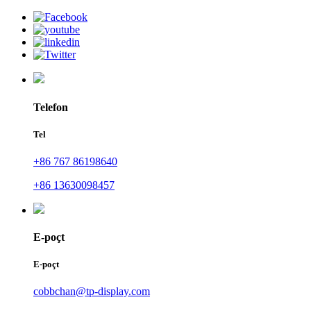
Telefon
Tel
+86 767 86198640
+86 13630098457
E-poçt
E-poçt
cobbchan@tp-display.com