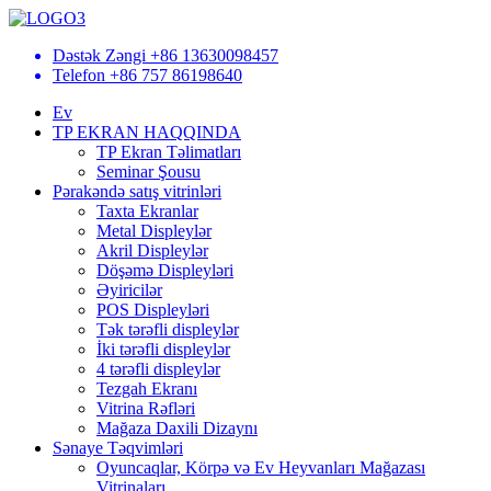
Dəstək Zəngi
+86 13630098457
Telefon
+86 757 86198640
Ev
TP EKRAN HAQQINDA
TP Ekran Təlimatları
Seminar Şousu
Pərakəndə satış vitrinləri
Taxta Ekranlar
Metal Displeylər
Akril Displeylər
Döşəmə Displeyləri
Əyiricilər
POS Displeyləri
Tək tərəfli displeylər
İki tərəfli displeylər
4 tərəfli displeylər
Tezgah Ekranı
Vitrina Rəfləri
Mağaza Daxili Dizaynı
Sənaye Təqvimləri
Oyuncaqlar, Körpə və Ev Heyvanları Mağazası
Vitrinaları