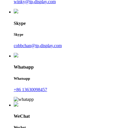
winky@tp-display.com
Skype
Skype
cobbchan@tp-display.com
Whatsapp
Whatsapp
+86 13630098457
WeChat
Wechat