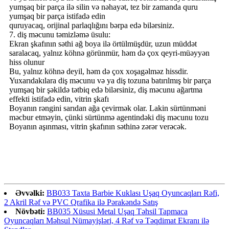
yumşaq bir parça ilə silin və nəhayət, tez bir zamanda quru
yumşaq bir parça istifadə edin
quruyacaq, orijinal parlaqlığını bərpa edə bilərsiniz.
7. diş məcunu təmizləmə üsulu:
Ekran şkafının səthi ağ boya ilə örtülmüşdür, uzun müddət
saralacaq, yalnız köhnə görünmür, həm də çox qeyri-müəyyən
hiss olunur
Bu, yalnız köhnə deyil, həm də çox xoşagəlməz hissdir.
Yuxarıdakılara diş məcunu və ya diş tozuna batırılmış bir parça
yumşaq bir şəkildə tətbiq edə bilərsiniz, diş məcunu ağartma
effekti istifadə edin, vitrin şkafı
Boyanın rəngini sarıdan ağa çevirmək olar. Lakin sürtünməni
məcbur etməyin, çünki sürtünmə agentindəki diş məcunu tozu
Boyanın aşınması, vitrin şkafının səthinə zərər verəcək.
Əvvəlki:
BB033 Taxta Barbie Kuklası Uşaq Oyuncaqları Rəfi,
2 Akril Rəf və PVC Qrafika ilə Pərakəndə Satış
Növbəti:
BB035 Xüsusi Metal Uşaq Təhsil Tapmaca
Oyuncaqları Məhsul Nümayişləri, 4 Rəf və Təqdimat Ekranı ilə