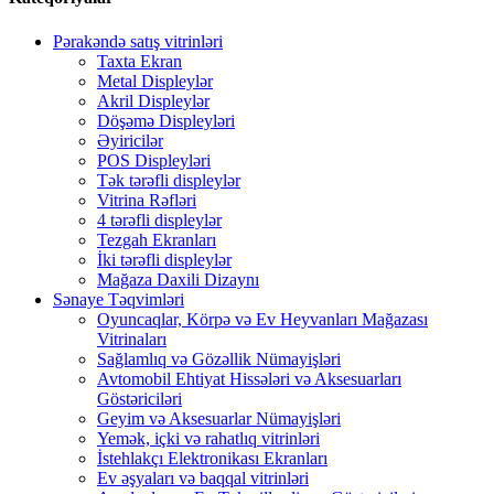
Pərakəndə satış vitrinləri
Taxta Ekran
Metal Displeylər
Akril Displeylər
Döşəmə Displeyləri
Əyiricilər
POS Displeyləri
Tək tərəfli displeylər
Vitrina Rəfləri
4 tərəfli displeylər
Tezgah Ekranları
İki tərəfli displeylər
Mağaza Daxili Dizaynı
Sənaye Təqvimləri
Oyuncaqlar, Körpə və Ev Heyvanları Mağazası
Vitrinaları
Sağlamlıq və Gözəllik Nümayişləri
Avtomobil Ehtiyat Hissələri və Aksesuarları
Göstəriciləri
Geyim və Aksesuarlar Nümayişləri
Yemək, içki və rahatlıq vitrinləri
İstehlakçı Elektronikası Ekranları
Ev əşyaları və baqqal vitrinləri