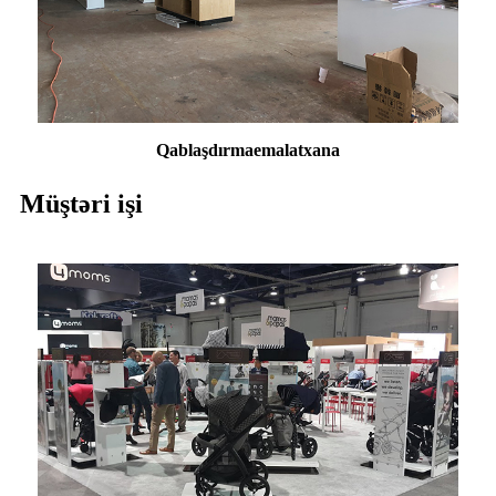
Qablaşdırma
emalatxana
Müştəri işi