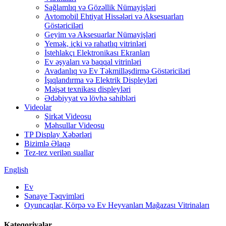
Sağlamlıq və Gözəllik Nümayişləri
Avtomobil Ehtiyat Hissələri və Aksesuarları
Göstəriciləri
Geyim və Aksesuarlar Nümayişləri
Yemək, içki və rahatlıq vitrinləri
İstehlakçı Elektronikası Ekranları
Ev əşyaları və baqqal vitrinləri
Avadanlıq və Ev Təkmilləşdirmə Göstəriciləri
İşıqlandırma və Elektrik Displeyləri
Məişət texnikası displeyləri
Ədəbiyyat və lövhə sahibləri
Videolar
Şirkət Videosu
Məhsullar Videosu
TP Display Xəbərləri
Bizimlə Əlaqə
Tez-tez verilən suallar
English
Ev
Sənaye Təqvimləri
Oyuncaqlar, Körpə və Ev Heyvanları Mağazası Vitrinaları
Kateqoriyalar