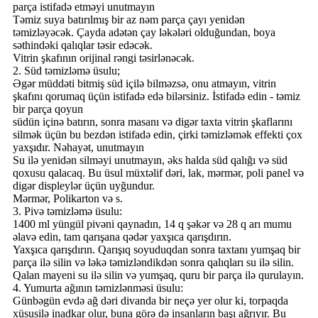
parça istifadə etməyi unutmayın
Təmiz suya batırılmış bir az nəm parça çayı yenidən
təmizləyəcək. Çayda adətən çay ləkələri olduğundan, boya
səthindəki qalıqlar təsir edəcək.
Vitrin şkafının orijinal rəngi təsirlənəcək.
2. Süd təmizləmə üsulu;
Əgər müddəti bitmiş süd içilə bilməzsə, onu atmayın, vitrin
şkafını qorumaq üçün istifadə edə bilərsiniz. İstifadə edin - təmiz
bir parça qoyun
südün içinə batırın, sonra masanı və digər taxta vitrin şkaflarını
silmək üçün bu bezdən istifadə edin, çirki təmizləmək effekti çox
yaxşıdır. Nəhayət, unutmayın
Su ilə yenidən silməyi unutmayın, əks halda süd qalığı və süd
qoxusu qalacaq. Bu üsul müxtəlif dəri, lak, mərmər, poli panel və
digər displeylər üçün uyğundur.
Mərmər, Polikarton və s.
3. Pivə təmizləmə üsulu:
1400 ml yüngül pivəni qaynadın, 14 q şəkər və 28 q arı mumu
əlavə edin, tam qarışana qədər yaxşıca qarışdırın.
Yaxşıca qarışdırın. Qarışıq soyuduqdan sonra taxtanı yumşaq bir
parça ilə silin və ləkə təmizləndikdən sonra qalıqları su ilə silin.
Qalan mayeni su ilə silin və yumşaq, quru bir parça ilə qurulayın.
4. Yumurta ağının təmizlənməsi üsulu:
Günbəgün evdə ağ dəri divanda bir neçə yer olur ki, torpaqda
xüsusilə inadkar olur, buna görə də insanların başı ağrıyır. Bu