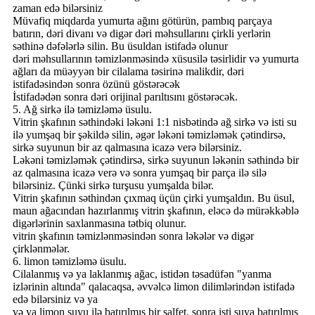
zaman edə bilərsiniz
Müvafiq miqdarda yumurta ağını götürün, pambıq parçaya
batırın, dəri divanı və digər dəri məhsullarını çirkli yerlərin
səthinə dəfələrlə silin. Bu üsuldan istifadə olunur
dəri məhsullarının təmizlənməsində xüsusilə təsirlidir və yumurta
ağları da müəyyən bir cilalama təsirinə malikdir, dəri
istifadəsindən sonra özünü göstərəcək
İstifadədən sonra dəri orijinal parıltısını göstərəcək.
5. Ağ sirkə ilə təmizləmə üsulu.
Vitrin şkafının səthindəki ləkəni 1:1 nisbətində ağ sirkə və isti su
ilə yumşaq bir şəkildə silin, əgər ləkəni təmizləmək çətindirsə,
sirkə suyunun bir az qalmasına icazə verə bilərsiniz.
Ləkəni təmizləmək çətindirsə, sirkə suyunun ləkənin səthində bir
az qalmasına icazə verə və sonra yumşaq bir parça ilə silə
bilərsiniz. Çünki sirkə turşusu yumşalda bilər.
Vitrin şkafının səthindən çıxmaq üçün çirki yumşaldın. Bu üsul,
maun ağacından hazırlanmış vitrin şkafının, eləcə də mürəkkəblə
digərlərinin saxlanmasına tətbiq olunur.
vitrin şkafının təmizlənməsindən sonra ləkələr və digər
çirklənmələr.
6. limon təmizləmə üsulu.
Cilalanmış və ya laklanmış ağac, istidən təsadüfən "yanma
izlərinin altında" qalacaqsa, əvvəlcə limon dilimlərindən istifadə
edə bilərsiniz və ya
və ya limon suyu ilə batırılmış bir salfet, sonra isti suya batırılmış