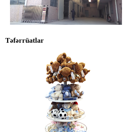
Təfərrüatlar