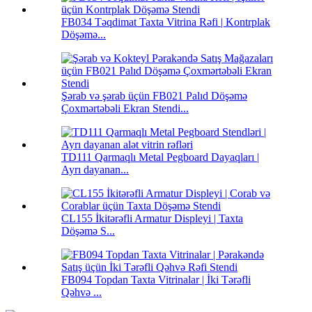
FB034 Təqdimat Taxta Vitrina Rəfi | Kontrplak
Döşəmə...
Şərab və şərab üçün FB021 Palıd Döşəmə
Çoxmərtəbəli Ekran Stendi...
TD111 Qarmaqlı Metal Pegboard Dayaqları |
Ayrı dayanan...
CL155 İkitərəfli Armatur Displeyi | Taxta
Döşəmə S...
FB094 Topdan Taxta Vitrinalar | İki Tərəfli
Qəhvə ...