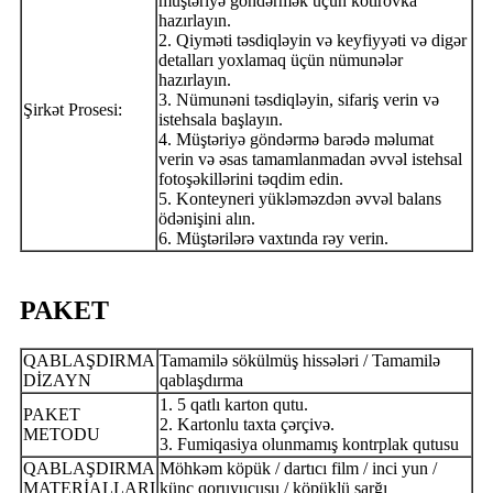
müştəriyə göndərmək üçün kotirovka
hazırlayın.
2. Qiyməti təsdiqləyin və keyfiyyəti və digər
detalları yoxlamaq üçün nümunələr
hazırlayın.
3. Nümunəni təsdiqləyin, sifariş verin və
Şirkət Prosesi:
istehsala başlayın.
4. Müştəriyə göndərmə barədə məlumat
verin və əsas tamamlanmadan əvvəl istehsal
fotoşəkillərini təqdim edin.
5. Konteyneri yükləməzdən əvvəl balans
ödənişini alın.
6. Müştərilərə vaxtında rəy verin.
PAKET
QABLAŞDIRMA
Tamamilə sökülmüş hissələri / Tamamilə
DİZAYN
qablaşdırma
1. 5 qatlı karton qutu.
PAKET
2. Kartonlu taxta çərçivə.
METODU
3. Fumiqasiya olunmamış kontrplak qutusu
QABLAŞDIRMA
Möhkəm köpük / dartıcı film / inci yun /
MATERİALLARI
künc qoruyucusu / köpüklü sarğı