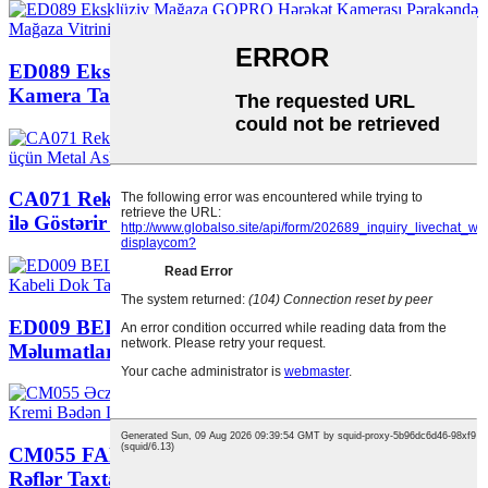
ED089 Eksklüziv Mağaza GOPRO Hərəkətli
Kamera Taxta Rəflər...
CA071 Reklam Taxta Avtomobil Dinamik Səs Rəfi
ilə Göstərir ...
ED009 BELKIN Reklam Telefon Aksesuarları Şarj
Məlumatları ...
CM055 FARMACY Reklamvertising Mərtəbə 3
Rəflər Taxta Dəri Baxımı...