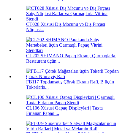
CT028 Xüsusi Diş Məcunu və Diş Fırçası
Nöqtəsi...
CL202 SHIMANO Papaq Ekranı, Qarmaqlarla,
Restaurant üçün...
FB117 Topdansatış Çörək Ekranı Rəfi, B üçün
Təkərlərlə...
CL106 Xüsusi Qapaq Displeyləri | Taxta
Fırlanan Papaq ...