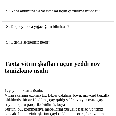
S: Necə anümunə və ya istehsal üçün çatdırılma müddəti?
S: Displeyi necə yığacağımı bilmirəm?
S: Ödəniş şərtləriniz nədir?
Taxta vitrin şkafları üçün yeddi növ
təmizləmə üsulu
1. çay təmizləmə üsulu.
Vitrin şkafının üzərinə toz ləkəsi çəkilmiş boya, mövcud tənziflə
bükülmüş, bir az isladılmış çay qalığı salfeti və ya soyuq çay
suyu ilə quru parça ilə örtülmüş boya
Sürtün, bu, kommersiya mebellərini xüsusilə parlaq və təmiz
edəcək. Lakin vitrin şkafını çayla sildikdən sonra, bir az nəm