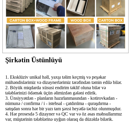
Şirkətin Üstünlüyü
1. Eksklüziv unikal həll, yaxşı təlim keçmiş və peşəkar
mühəndislərimiz və dizaynerlərimiz tərəfindən təmin edilə bilər.
2. Böyük miqdarda xüsusi endirim təklif oluna bilər və
tələblərinizi ödəmək üçün əlimizdən gələni edirik.
3. Ünsiyyətdən - planların hazırlanmasından - kotirovkadan -
nümunə / confirma / i - istehsal - çatdırılma - quraşdırma -
satışdan sonra hər bir yazı tam şəxsi heyətlə təchiz olunmuşdur.
4. Hər prosesdə 5 dizayner və QC var və öz əsas məhsullarımız
var, müştərinin tələblərinə uyğun olaraq da düzəldə bilərik.