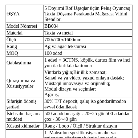
5 Dəyirmi Rəf Uşaqlar üçün Peluş Oyuncaq
ƏŞYA
Taxta Döşəmə Pərakəndə Mağazası Vitrini
Stendləri
Model Nömrəsi
BB034
Material
Taxta və metal
Ölçü
700x700x1600mm
Rəng
Ağ və ağac teksturası
MOQ
100 ədəd
1 ədəd = 3CTNS, köpük, dartıcı film və inci
Qablaşdırma
yun ilə birlikdə kartonda
Vintlərlə yığın;
Bir illik zəmanət;
Sənəd və ya video, yaxud onlayn dəstək;
Quraşdırma və
Müstəqil innovasiya və orijinallıq;
Xüsusiyyətlər
Modul dizayn və seçimlər;
Ağır iş;
Sifarişin ödəniş
30% T/T depozit, qalıq isə göndərilmədən
şərtləri
əvvəl ödəniləcək
İstehsalın başlama
500 ədəddən aşağı - 20~25 gün
500 ədəddən
müddəti
çox - 30~40 gün
Xüsusi xidmətlər
Rəng / Loqo / Ölçü / Struktur dizaynı
1. Məhsulun spesifikasiyasını alın və