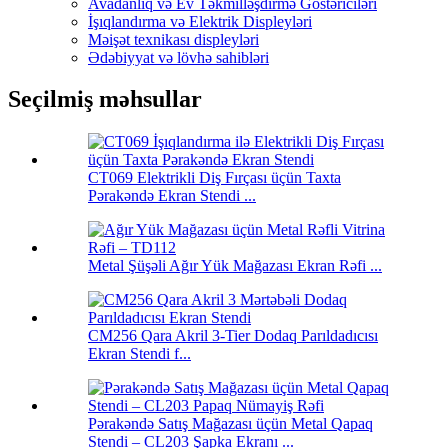
Avadanlıq və Ev Təkmilləşdirmə Göstəriciləri
İşıqlandırma və Elektrik Displeyləri
Məişət texnikası displeyləri
Ədəbiyyat və lövhə sahibləri
Seçilmiş məhsullar
CT069 Elektrikli Diş Fırçası üçün Taxta
Pərakəndə Ekran Stendi ...
Metal Şüşəli Ağır Yük Mağazası Ekran Rəfi ...
CM256 Qara Akril 3-Tier Dodaq Parıldadıcısı
Ekran Stendi f...
Pərakəndə Satış Mağazası üçün Metal Qapaq
Stendi – CL203 Şapka Ekranı ...