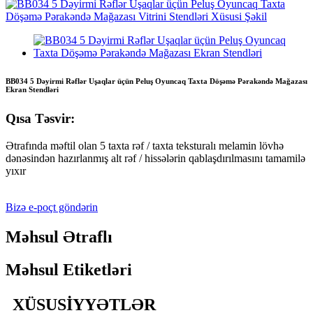
BB034 5 Dəyirmi Rəflər Uşaqlar üçün Peluş Oyuncaq Taxta Döşəmə Pərakəndə Mağazası
Ekran Stendləri
Qısa Təsvir:
Ətrafında məftil olan 5 taxta rəf / taxta teksturalı melamin lövhə
dənəsindən hazırlanmış alt rəf / hissələrin qablaşdırılmasını tamamilə
yıxır
Bizə e-poçt göndərin
Məhsul Ətraflı
Məhsul Etiketləri
XÜSUSİYYƏTLƏR