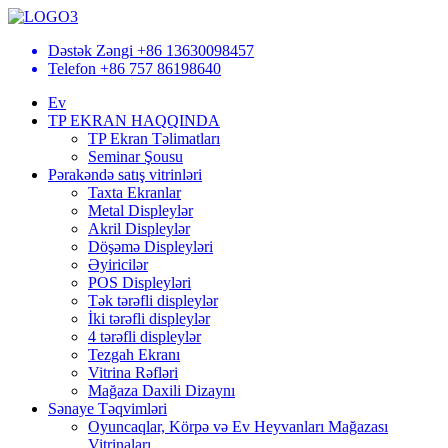
Dəstək Zəngi
+86 13630098457
Telefon
+86 757 86198640
Ev
TP EKRAN HAQQINDA
TP Ekran Təlimatları
Seminar Şousu
Pərakəndə satış vitrinləri
Taxta Ekranlar
Metal Displeylər
Akril Displeylər
Döşəmə Displeyləri
Əyiricilər
POS Displeyləri
Tək tərəfli displeylər
İki tərəfli displeylər
4 tərəfli displeylər
Tezgah Ekranı
Vitrina Rəfləri
Mağaza Daxili Dizaynı
Sənaye Təqvimləri
Oyuncaqlar, Körpə və Ev Heyvanları Mağazası
Vitrinaları