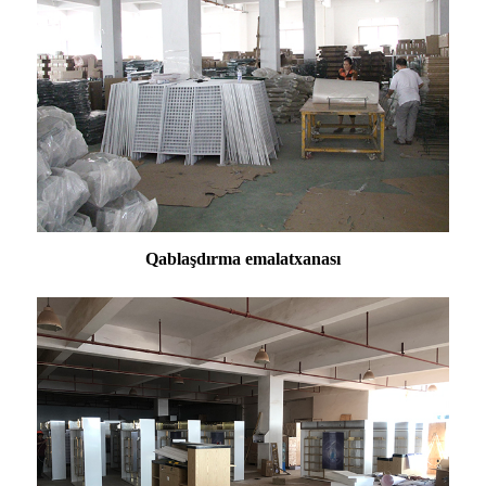
Qablaşdırma emalatxanası