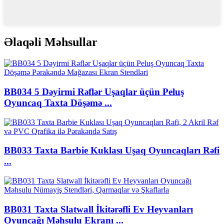
Əlaqəli Məhsullar
BB034 5 Dəyirmi Rəflər Uşaqlar üçün Peluş
Oyuncaq Taxta Döşəmə ...
BB033 Taxta Barbie Kuklası Uşaq Oyuncaqları Rəfi
...
BB031 Taxta Slatwall İkitərəfli Ev Heyvanları
Oyuncağı Məhsulu Ekranı ...