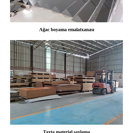
Ağac boyama emalatxanası
Taxta material saxlama