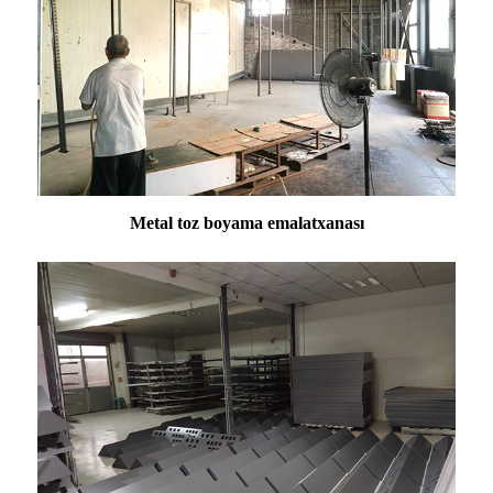
Metal toz boyama emalatxanası