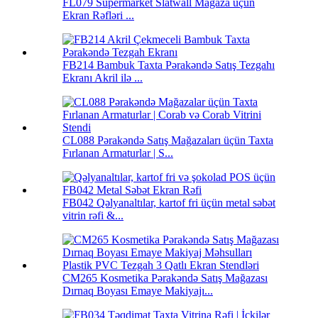
FL079 Supermarket Slatwall Mağaza üçün
Ekran Rəfləri ...
FB214 Bambuk Taxta Pərakəndə Satış Tezgahı
Ekranı Akril ilə ...
CL088 Pərakəndə Satış Mağazaları üçün Taxta
Fırlanan Armaturlar | S...
FB042 Qəlyanaltılar, kartof fri üçün metal səbət
vitrin rəfi &...
CM265 Kosmetika Pərakəndə Satış Mağazası
Dırnaq Boyası Emaye Makiyajı...