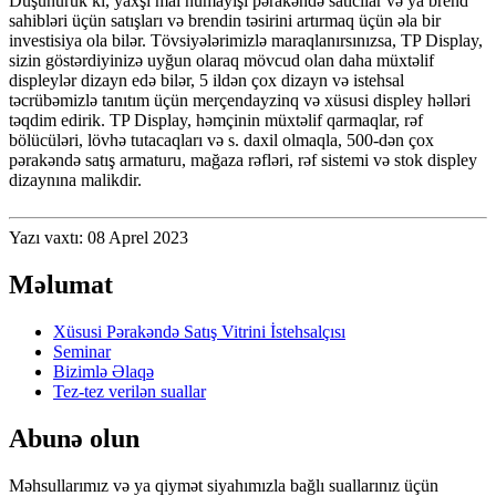
Düşünürük ki, yaxşı mal nümayişi pərakəndə satıcılar və ya brend
sahibləri üçün satışları və brendin təsirini artırmaq üçün əla bir
investisiya ola bilər. Tövsiyələrimizlə maraqlanırsınızsa, TP Display,
sizin göstərdiyinizə uyğun olaraq mövcud olan daha müxtəlif
displeylər dizayn edə bilər, 5 ildən çox dizayn və istehsal
təcrübəmizlə tanıtım üçün merçendayzinq və xüsusi displey həlləri
təqdim edirik. TP Display, həmçinin müxtəlif qarmaqlar, rəf
bölücüləri, lövhə tutacaqları və s. daxil olmaqla, 500-dən çox
pərakəndə satış armaturu, mağaza rəfləri, rəf sistemi və stok displey
dizaynına malikdir.
Yazı vaxtı: 08 Aprel 2023
Məlumat
Xüsusi Pərakəndə Satış Vitrini İstehsalçısı
Seminar
Bizimlə Əlaqə
Tez-tez verilən suallar
Abunə olun
Məhsullarımız və ya qiymət siyahımızla bağlı suallarınız üçün