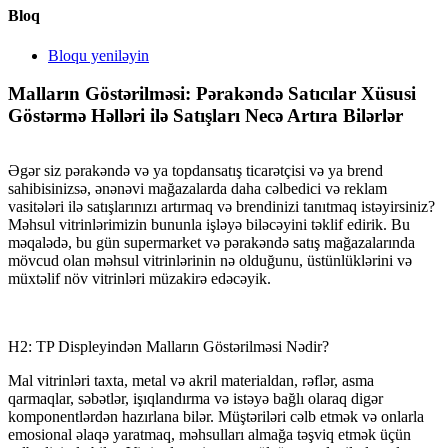
Bloq
Bloqu yeniləyin
Malların Göstərilməsi: Pərakəndə Satıcılar Xüsusi
Göstərmə Həlləri ilə Satışları Necə Artıra Bilərlər
Əgər siz pərakəndə və ya topdansatış ticarətçisi və ya brend
sahibisinizsə, ənənəvi mağazalarda daha cəlbedici və reklam
vasitələri ilə satışlarınızı artırmaq və brendinizi tanıtmaq istəyirsiniz?
Məhsul vitrinlərimizin bununla işləyə biləcəyini təklif edirik. Bu
məqalədə, bu gün supermarket və pərakəndə satış mağazalarında
mövcud olan məhsul vitrinlərinin nə olduğunu, üstünlüklərini və
müxtəlif növ vitrinləri müzakirə edəcəyik.
H2: TP Displeyindən Malların Göstərilməsi Nədir?
Mal vitrinləri taxta, metal və akril materialdan, rəflər, asma
qarmaqlar, səbətlər, işıqlandırma və istəyə bağlı olaraq digər
komponentlərdən hazırlana bilər. Müştəriləri cəlb etmək və onlarla
emosional əlaqə yaratmaq, məhsulları almağa təşviq etmək üçün