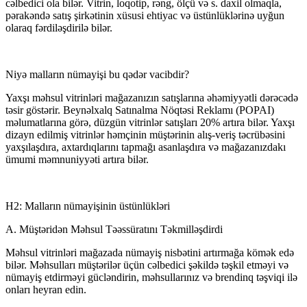
cəlbedici ola bilər. Vitrin, loqotip, rəng, ölçü və s. daxil olmaqla,
pərakəndə satış şirkətinin xüsusi ehtiyac və üstünlüklərinə uyğun
olaraq fərdiləşdirilə bilər.
Niyə malların nümayişi bu qədər vacibdir?
Yaxşı məhsul vitrinləri mağazanızın satışlarına əhəmiyyətli dərəcədə
təsir göstərir. Beynəlxalq Satınalma Nöqtəsi Reklamı (POPAI)
məlumatlarına görə, düzgün vitrinlər satışları 20% artıra bilər. Yaxşı
dizayn edilmiş vitrinlər həmçinin müştərinin alış-veriş təcrübəsini
yaxşılaşdıra, axtardıqlarını tapmağı asanlaşdıra və mağazanızdakı
ümumi məmnuniyyəti artıra bilər.
H2: Malların nümayişinin üstünlükləri
A. Müştəridən Məhsul Təəssüratını Təkmilləşdirdi
Məhsul vitrinləri mağazada nümayiş nisbətini artırmağa kömək edə
bilər. Məhsulları müştərilər üçün cəlbedici şəkildə təşkil etməyi və
nümayiş etdirməyi gücləndirin, məhsullarınız və brendinq təşviqi ilə
onları heyran edin.