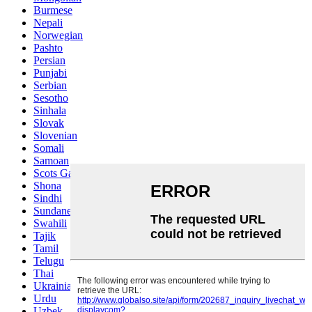
Burmese
Nepali
Norwegian
Pashto
Persian
Punjabi
Serbian
Sesotho
Sinhala
Slovak
Slovenian
Somali
Samoan
Scots Gaelic
Shona
Sindhi
Sundanese
Swahili
Tajik
Tamil
Telugu
Thai
Ukrainian
Urdu
Uzbek