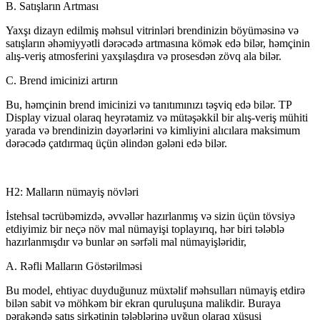
B. Satışların Artması
Yaxşı dizayn edilmiş məhsul vitrinləri brendinizin böyüməsinə və
satışların əhəmiyyətli dərəcədə artmasına kömək edə bilər, həmçinin
alış-veriş atmosferini yaxşılaşdıra və prosesdən zövq ala bilər.
C. Brend imicinizi artırın
Bu, həmçinin brend imicinizi və tanıtımınızı təşviq edə bilər. TP
Display vizual olaraq heyrətamiz və mütəşəkkil bir alış-veriş mühiti
yarada və brendinizin dəyərlərini və kimliyini alıcılara maksimum
dərəcədə çatdırmaq üçün əlindən gələni edə bilər.
H2: Malların nümayiş növləri
İstehsal təcrübəmizdə, əvvəllər hazırlanmış və sizin üçün tövsiyə
etdiyimiz bir neçə növ mal nümayişi toplayırıq, hər biri tələblə
hazırlanmışdır və bunlar ən sərfəli mal nümayişləridir,
A. Rəfli Malların Göstərilməsi
Bu model, ehtiyac duyduğunuz müxtəlif məhsulları nümayiş etdirə
bilən sabit və möhkəm bir ekran quruluşuna malikdir. Buraya
pərakəndə satış şirkətinin tələblərinə uyğun olaraq xüsusi