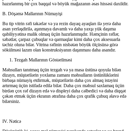
hazırlanmış bir çox baqqal və böyük mağazanın əsas hissəsi daxildir.
B. Döşəmə Mallarının Nümayişi
Bu tip vitrin rəfi təkərlər və ya rezin dayaq ayaqları ilə yerə daha
asan yerləşdirilə, aşınmaya davamlı və daha yaxşı yük daşıma
qabiliyyətinə malik olmaq üçün hazırlanmışdır. Həmçinin rəflər,
səbətlər, çarpaz çubuqlar və qarmaqlar kimi daha çox aksesuarla
təchiz oluna bilər. Vitrina rəfinin nisbətən böyük ölçüsünə görə
sökülməsi lazım olan konstruksiyanın daşınması daha asandır.
Tezgah Mallarının Göstərilməsi
Məhsulları tanıtmaq üçün tezgah və ya masa üstünə qoyula bilən
dizayn, müştərilərin yoxlama zamanı məhsulların üstünlüklərini
birbaşa nümayiş etdirmək, müştərilərin daha çox almaq istəyini
artırmaq üçün istifadə edilə bilər. Daha çox məhsul saxlamaq üçün
birdən çox rəf dizayn edə və displeyi daha cəlbedici və daha diqqət
çəkən etmək üçün ekranın ətrafına daha çox qrafik çubuq əlavə edə
bilərsiniz.
IV. Nəticə