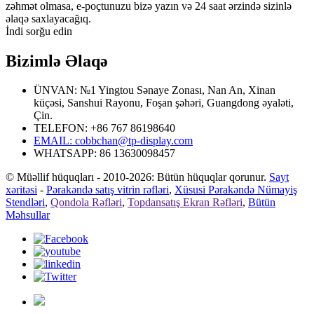
zəhmət olmasa, e-poçtunuzu bizə yazın və 24 saat ərzində sizinlə
əlaqə saxlayacağıq.
İndi sorğu edin
Bizimlə Əlaqə
ÜNVAN: №1 Yingtou Sənaye Zonası, Nan An, Xinan
küçəsi, Sanshui Rayonu, Foşan şəhəri, Guangdong əyaləti,
Çin.
TELEFON: +86 767 86198640
EMAIL:
cobbchan@tp-display.com
WHATSAPP: 86 13630098457
© Müəllif hüquqları - 2010-2026: Bütün hüquqlar qorunur.
Sayt
xəritəsi
-
Pərakəndə satış vitrin rəfləri
,
Xüsusi Pərakəndə Nümayiş
Stendləri
,
Qondola Rəfləri
,
Topdansatış Ekran Rəfləri
,
Bütün
Məhsullar