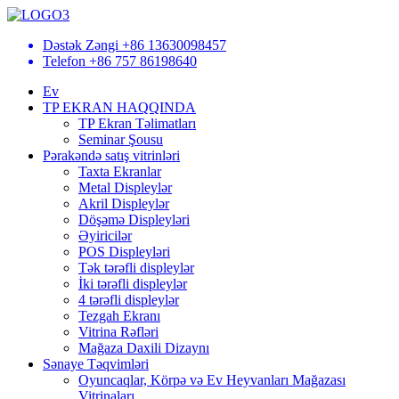
Dəstək Zəngi
+86 13630098457
Telefon
+86 757 86198640
Ev
TP EKRAN HAQQINDA
TP Ekran Təlimatları
Seminar Şousu
Pərakəndə satış vitrinləri
Taxta Ekranlar
Metal Displeylər
Akril Displeylər
Döşəmə Displeyləri
Əyiricilər
POS Displeyləri
Tək tərəfli displeylər
İki tərəfli displeylər
4 tərəfli displeylər
Tezgah Ekranı
Vitrina Rəfləri
Mağaza Daxili Dizaynı
Sənaye Təqvimləri
Oyuncaqlar, Körpə və Ev Heyvanları Mağazası
Vitrinaları