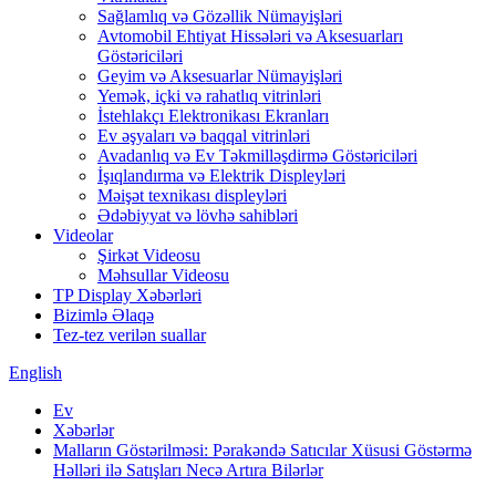
Sağlamlıq və Gözəllik Nümayişləri
Avtomobil Ehtiyat Hissələri və Aksesuarları
Göstəriciləri
Geyim və Aksesuarlar Nümayişləri
Yemək, içki və rahatlıq vitrinləri
İstehlakçı Elektronikası Ekranları
Ev əşyaları və baqqal vitrinləri
Avadanlıq və Ev Təkmilləşdirmə Göstəriciləri
İşıqlandırma və Elektrik Displeyləri
Məişət texnikası displeyləri
Ədəbiyyat və lövhə sahibləri
Videolar
Şirkət Videosu
Məhsullar Videosu
TP Display Xəbərləri
Bizimlə Əlaqə
Tez-tez verilən suallar
English
Ev
Xəbərlər
Malların Göstərilməsi: Pərakəndə Satıcılar Xüsusi Göstərmə
Həlləri ilə Satışları Necə Artıra Bilərlər