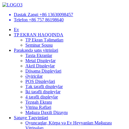
Dəstək Zəngi
+86 13630098457
Telefon
+86 757 86198640
Ev
TP EKRAN HAQQINDA
TP Ekran Təlimatları
Seminar Şousu
Pərakəndə satış vitrinləri
Taxta Ekranlar
Metal Displeylər
Akril Displeylər
Döşəmə Displeyləri
Əyiricilər
POS Displeyləri
Tək tərəfli displeylər
İki tərəfli displeylər
4 tərəfli displeylər
Tezgah Ekranı
Vitrina Rəfləri
Mağaza Daxili Dizaynı
Sənaye Təqvimləri
Oyuncaqlar, Körpə və Ev Heyvanları Mağazası
Vitrinaları