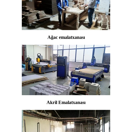
Ağac emalatxanası
Akril Emalatxanası