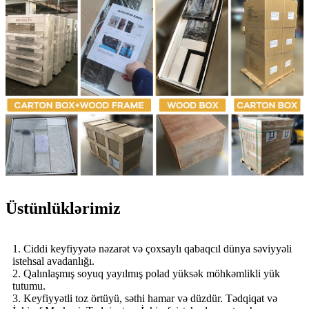
Üstünlüklərimiz
1. Ciddi keyfiyyətə nəzarət və çoxsaylı qabaqcıl dünya səviyyəli
istehsal avadanlığı.
2. Qalınlaşmış soyuq yayılmış polad yüksək möhkəmlikli yük
tutumu.
3. Keyfiyyətli toz örtüyü, səthi hamar və düzdür. Tədqiqat və