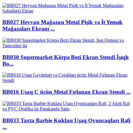
BB027 Heyvan Mağazası Metal Pişik və İt Yemək
Mağazaları Ekranı ...
BB030 Supermarket Körpə Bezi Ekran Stendi İşıqlı
Bo...
BB016 Uşaq C üçün Metal Fırlanan Ekran Stendi ...
BB033 Taxta Barbie Kuklası Uşaq Oyuncaqları Rəfi
...