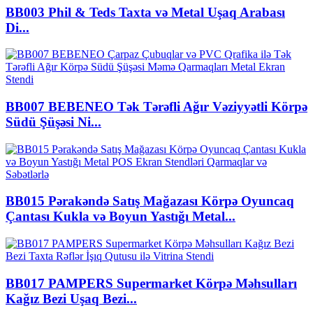
BB003 Phil & Teds Taxta və Metal Uşaq Arabası
Di...
BB007 BEBENEO Tək Tərəfli Ağır Vəziyyətli Körpə
Südü Şüşəsi Ni...
BB015 Pərakəndə Satış Mağazası Körpə Oyuncaq
Çantası Kukla və Boyun Yastığı Metal...
BB017 PAMPERS Supermarket Körpə Məhsulları
Kağız Bezi Uşaq Bezi...