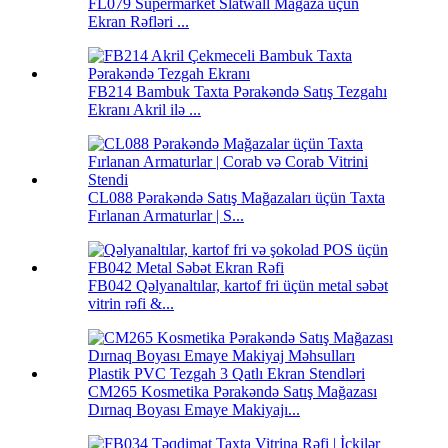
FL079 Supermarket Slatwall Mağaza üçün
Ekran Rəfləri ...
FB214 Bambuk Taxta Pərakəndə Satış Tezgahı
Ekranı Akril ilə ...
CL088 Pərakəndə Satış Mağazaları üçün Taxta
Fırlanan Armaturlar | S...
FB042 Qəlyanaltılar, kartof fri üçün metal səbət
vitrin rəfi &...
CM265 Kosmetika Pərakəndə Satış Mağazası
Dırnaq Boyası Emaye Makiyajı...