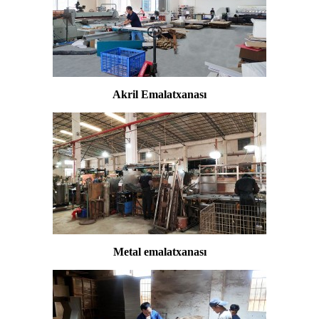
Akril Emalatxanası
Metal emalatxanası