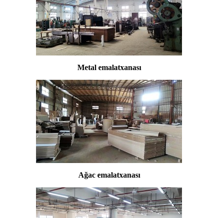
Metal emalatxanası
Ağac emalatxanası