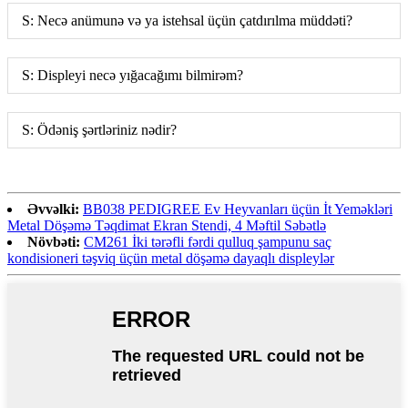
S: Necə anümunə və ya istehsal üçün çatdırılma müddəti?
S: Displeyi necə yığacağımı bilmirəm?
S: Ödəniş şərtləriniz nədir?
Əvvəlki:
BB038 PEDIGREE Ev Heyvanları üçün İt Yeməkləri
Metal Döşəmə Təqdimat Ekran Stendi, 4 Məftil Səbətlə
Növbəti:
CM261 İki tərəfli fərdi qulluq şampunu saç
kondisioneri təşviq üçün metal döşəmə dayaqlı displeylər