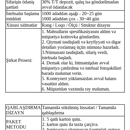
Sifarişin ödəniş
30% T/T depozit, qalıq isə göndərilmədən
şərtləri
əvvəl ödəniləcək
İstehsalın başlama
1000 ədəddən aşağı - 20~25 gün
müddəti
1000 ədəddən çox - 30~40 gün
Xüsusi xidmətlər
Rəng / Loqo / Ölçü / Struktur dizaynı
1. Məhsulların spesifikasiyasını aldım və
müştəriyə kotirovka göndərdim.
2. Qiyməti təsdiqlədi və keyfiyyəti və digər
detalları yoxlamaq üçün nümunə hazırladı.
3.Nümunəni təsdiqlədi, sifariş verdi,
istehsala başladı.
Şirkət Prosesi:
4. Demək olar ki, bitməmişdən əvvəl
müştəriyə çatdırılma və istehsal fotoşəkilləri
barədə məlumat verin.
5. Konteyneri yükləməzdən əvvəl balans
vəsaitini aldım.
6. Müştəridən vaxtında rəy məlumatı.
QABLAŞDIRMA
Tamamilə sökülmüş hissələri / Tamamilə
DİZAYN
qablaşdırma
1. 5 qatlı karton qutu.
PAKET
2. karton qutu ilə taxta çərçivə.
METODU
3. fumiqasiya olunmayan kontrplak qutusu