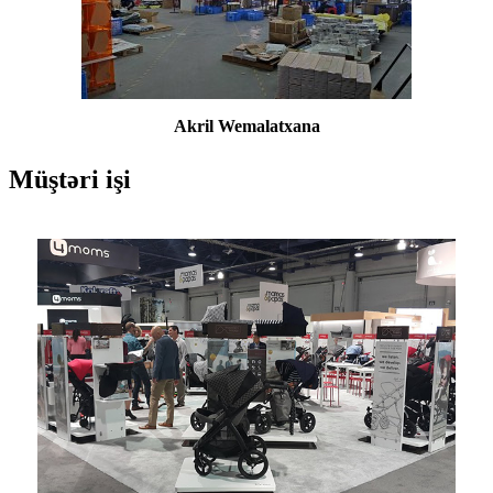
Akril W
emalatxana
Müştəri işi