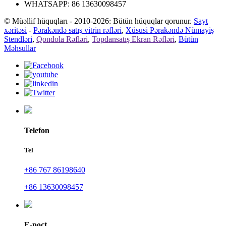
WHATSAPP: 86 13630098457
© Müəllif hüquqları - 2010-2026: Bütün hüquqlar qorunur.
Sayt
xəritəsi
-
Pərakəndə satış vitrin rəfləri
,
Xüsusi Pərakəndə Nümayiş
Stendləri
,
Qondola Rəfləri
,
Topdansatış Ekran Rəfləri
,
Bütün
Məhsullar
Telefon
Tel
+86 767 86198640
+86 13630098457
E-poçt