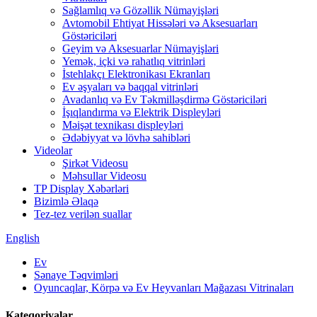
Sağlamlıq və Gözəllik Nümayişləri
Avtomobil Ehtiyat Hissələri və Aksesuarları
Göstəriciləri
Geyim və Aksesuarlar Nümayişləri
Yemək, içki və rahatlıq vitrinləri
İstehlakçı Elektronikası Ekranları
Ev əşyaları və baqqal vitrinləri
Avadanlıq və Ev Təkmilləşdirmə Göstəriciləri
İşıqlandırma və Elektrik Displeyləri
Məişət texnikası displeyləri
Ədəbiyyat və lövhə sahibləri
Videolar
Şirkət Videosu
Məhsullar Videosu
TP Display Xəbərləri
Bizimlə Əlaqə
Tez-tez verilən suallar
English
Ev
Sənaye Təqvimləri
Oyuncaqlar, Körpə və Ev Heyvanları Mağazası Vitrinaları
Kateqoriyalar