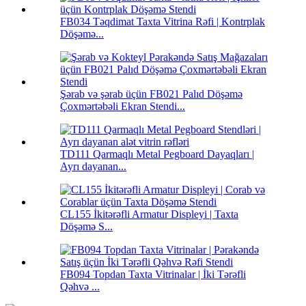
FB034 Təqdimat Taxta Vitrina Rəfi | Kontrplak
Döşəmə...
Şərab və şərab üçün FB021 Palıd Döşəmə
Çoxmərtəbəli Ekran Stendi...
TD111 Qarmaqlı Metal Pegboard Dayaqları |
Ayrı dayanan...
CL155 İkitərəfli Armatur Displeyi | Taxta
Döşəmə S...
FB094 Topdan Taxta Vitrinalar | İki Tərəfli
Qəhvə ...