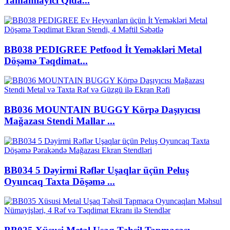
Tamamlayıcı Qida...
BB038 PEDIGREE Petfood İt Yeməkləri Metal
Döşəmə Təqdimat...
BB036 MOUNTAIN BUGGY Körpə Daşıyıcısı
Mağazası Stendi Mallar ...
BB034 5 Dəyirmi Rəflər Uşaqlar üçün Peluş
Oyuncaq Taxta Döşəmə ...