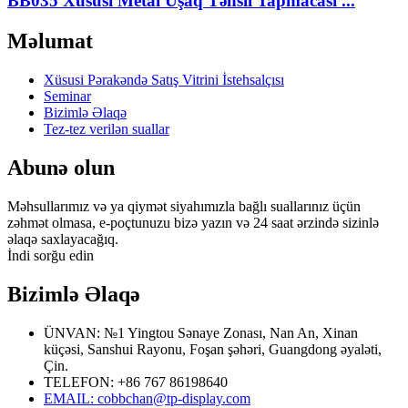
BB035 Xüsusi Metal Uşaq Təhsil Tapmacası ...
Məlumat
Xüsusi Pərakəndə Satış Vitrini İstehsalçısı
Seminar
Bizimlə Əlaqə
Tez-tez verilən suallar
Abunə olun
Məhsullarımız və ya qiymət siyahımızla bağlı suallarınız üçün
zəhmət olmasa, e-poçtunuzu bizə yazın və 24 saat ərzində sizinlə
əlaqə saxlayacağıq.
İndi sorğu edin
Bizimlə Əlaqə
ÜNVAN: №1 Yingtou Sənaye Zonası, Nan An, Xinan
küçəsi, Sanshui Rayonu, Foşan şəhəri, Guangdong əyaləti,
Çin.
TELEFON: +86 767 86198640
EMAIL:
cobbchan@tp-display.com