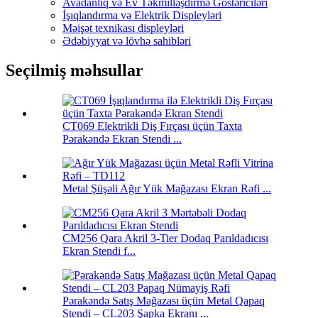
Avadanlıq və Ev Təkmilləşdirmə Göstəriciləri
İşıqlandırma və Elektrik Displeyləri
Məişət texnikası displeyləri
Ədəbiyyat və lövhə sahibləri
Seçilmiş məhsullar
CT069 Elektrikli Diş Fırçası üçün Taxta
Pərakəndə Ekran Stendi ...
Metal Şüşəli Ağır Yük Mağazası Ekran Rəfi ...
CM256 Qara Akril 3-Tier Dodaq Parıldadıcısı
Ekran Stendi f...
Pərakəndə Satış Mağazası üçün Metal Qapaq
Stendi – CL203 Şapka Ekranı ...