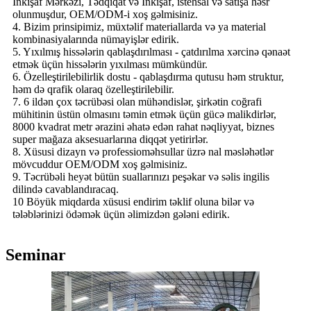
İnkişaf Mərkəzi, Tədqiqat və İnkişaf, istehsal və satışa həsr
olunmuşdur, OEM/ODM-i xoş gəlmisiniz.
4. Bizim prinsipimiz, müxtəlif materiallarda və ya material
kombinasiyalarında nümayişlər edirik.
5. Yıxılmış hissələrin qablaşdırılması - çatdırılma xərcinə qənaət
etmək üçün hissələrin yıxılması mümkündür.
6. Özelleştirilebilirlik dostu - qablaşdırma qutusu həm struktur,
həm də qrafik olaraq özelleştirilebilir.
7. 6 ildən çox təcrübəsi olan mühəndislər, şirkətin coğrafi
mühitinin üstün olmasını təmin etmək üçün gücə malikdirlər,
8000 kvadrat metr ərazini əhatə edən rahat nəqliyyat, biznes
super mağaza aksesuarlarına diqqət yetirirlər.
8. Xüsusi dizayn və professioməhsullar üzrə nal məsləhətlər
mövcuddur OEM/ODM xoş gəlmisiniz.
9. Təcrübəli heyət bütün suallarınızı peşəkar və səlis ingilis
dilində cavablandıracaq.
10 Böyük miqdarda xüsusi endirim təklif oluna bilər və
tələblərinizi ödəmək üçün əlimizdən gələni edirik.
Seminar