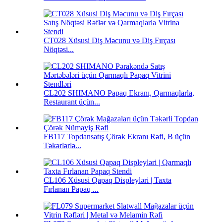
CT028 Xüsusi Diş Məcunu və Diş Fırçası
Nöqtəsi...
CL202 SHIMANO Papaq Ekranı, Qarmaqlarla,
Restaurant üçün...
FB117 Topdansatış Çörək Ekranı Rəfi, B üçün
Təkərlərlə...
CL106 Xüsusi Qapaq Displeyləri | Taxta
Fırlanan Papaq ...