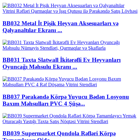
BB032 Metal İt Pişik Heyvan Aksesuarları və
Qəlyanaltılar Ekranı ...
BB031 Taxta Slatwall İkitərəfli Ev Heyvanları
Oyuncağı Məhsulu Ekranı ...
BB037 Pərakəndə Körpə Yuyucu Bədən Losyonu
Baxım Məhsulları PVC 4 Şüşə...
BB039 Supermarket Qondola Rəfləri Körpə