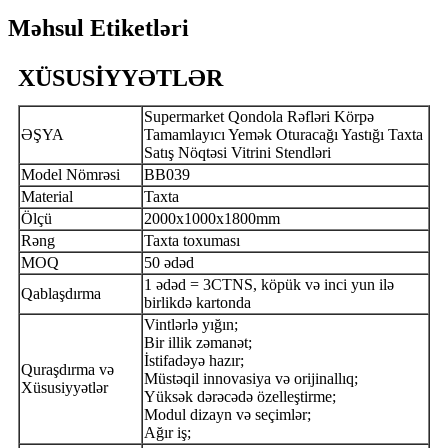
Məhsul Etiketləri
XÜSUSİYYƏTLƏR
Supermarket Qondola Rəfləri Körpə
ƏŞYA
Tamamlayıcı Yemək Oturacağı Yastığı Taxta
Satış Nöqtəsi Vitrini Stendləri
Model Nömrəsi
BB039
Material
Taxta
Ölçü
2000x1000x1800mm
Rəng
Taxta toxuması
MOQ
50 ədəd
1 ədəd = 3CTNS, köpük və inci yun ilə
Qablaşdırma
birlikdə kartonda
Vintlərlə yığın;
Bir illik zəmanət;
İstifadəyə hazır;
Quraşdırma və
Müstəqil innovasiya və orijinallıq;
Xüsusiyyətlər
Yüksək dərəcədə özelleştirme;
Modul dizayn və seçimlər;
Ağır iş;