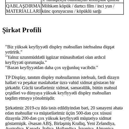
QABLAŞDIRMA
Möhkəm köpük / dartıcı film / inci yun /
MATERİALLARI
künc qoruyucusu / köpüklü sarğı
Şirkət Profili
"Biz yüksək keyfiyyətli displey məhsulları istehsalına diqqət
yetiririk."
"Yalnız uzunmüddətli işgüzar münasibətləri olan ardıcıl
keyfiyyəti qorumaqla."
"Bəzən keyfiyyətdən daha çox uyğunluq vacibdir."
TP Display, tanıtım displey məhsullarının istehsalı, fərdi dizayn
həlləri və peşəkar məsləhətlər üzrə vahid xidmət göstərən bir
şirkətdir. Güclü tərəflərimiz xidmət, səmərəlilik, bütün məhsul
çeşidləri və dünyaya yüksək keyfiyyətli displey məhsulları
təqdim etməyə yönəlmişdir.
Şirkətimiz 2019-cu ildə təsis edildiyindən bəri, 20 sənayeni əhatə
edən məhsullar və müştərilərimiz üçün 500-dən çox xüsusi
dizaynla 200-dən çox yüksək keyfiyyətli müştəriyə xidmət
göstərmişik. Əsasən ABŞ, Birləşmiş Krallıq, Yeni Zelandiya,
Avstraliya, Kanada, İtaliya, Hollandiya, İspaniya, Almaniya,