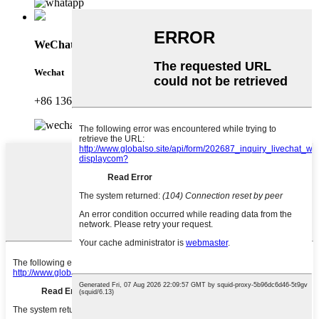
WeChat
Wechat
+86 13630098457