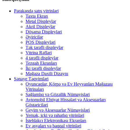
Pərakəndə satış vitrinləri
Taxta Ekran
Metal Displeylər
Akril Displeylər
Döşəmə Displeyləri
Əyiricilər
POS Displeyləri
Tək tərəfli displeylər
Vitrina Rəfləri
4 tərəfli displeylər
Tezgah Ekranları
İki tərəfli displeylər
Mağaza Daxili Dizaynı
Sənaye Təqvimləri
Oyuncaqlar, Körpə və Ev Heyvanları Mağazası
Vitrinaları
Sağlamlıq və Gözəllik Nümayişləri
Avtomobil Ehtiyat Hissələri və Aksesuarları
Göstəriciləri
Geyim və Aksesuarlar Nümayişləri
Yemək, içki və rahatlıq vitrinləri
İstehlakçı Elektronikası Ekranları
Ev əşyaları və baqqal vitrinləri