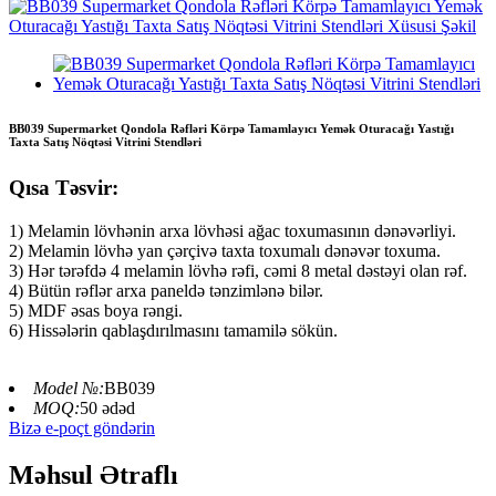
BB039 Supermarket Qondola Rəfləri Körpə Tamamlayıcı Yemək Oturacağı Yastığı
Taxta Satış Nöqtəsi Vitrini Stendləri
Qısa Təsvir:
1) Melamin lövhənin arxa lövhəsi ağac toxumasının dənəvərliyi.
2) Melamin lövhə yan çərçivə taxta toxumalı dənəvər toxuma.
3) Hər tərəfdə 4 melamin lövhə rəfi, cəmi 8 metal dəstəyi olan rəf.
4) Bütün rəflər arxa paneldə tənzimlənə bilər.
5) MDF əsas boya rəngi.
6) Hissələrin qablaşdırılmasını tamamilə sökün.
Model №:
BB039
MOQ:
50 ədəd
Bizə e-poçt göndərin
Məhsul Ətraflı